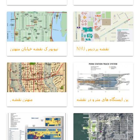
NYU نقشه پردیس
نیویورک نقشه خیابان منهتن
پن ایستگاه های مترو در نقشه
, منهتن نقشه