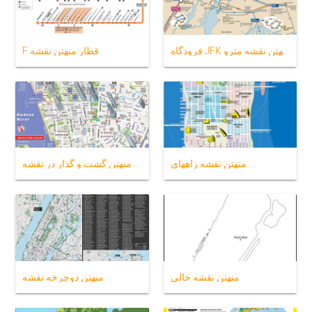
فرودگاه JFK به منهتن نقشه مترو
F قطار منهتن نقشه
منهتن نقشه راههای
پایین منهتن گشت و گذار در نقشه
منهتن نقشه خالی
منهتن دوچرخه نقشه