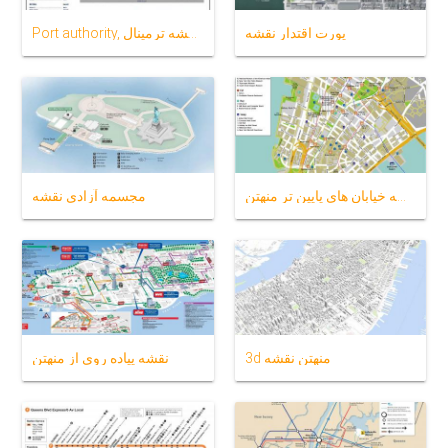
پورت اقتدار نقشه
Port authority, اتوبوس, نقشه ترمینال
نقشه خیابان های پایین تر منهتن
مجسمه آزادی نقشه
3d منهتن نقشه
نقشه پیاده روی از منهتن