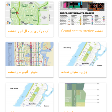
Grand central station نقشه
پارک مرکزی در حال اجرا نقشه
جزیره منهتن نقشه
منهتن, اتوبوس, نقشه